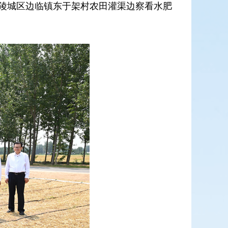
在陵城区边临镇东于架村农田灌渠边察看水肥