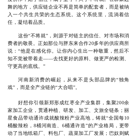
舞的地方，供应链企业不再是简单的配套者，而是被纳
入一个共生共荣的生态系统。这个系统里，流淌着信
任，凝结着品质。
这份“不将就”，则源于对链主的信任、对市场和消
费者的敬畏。正如那位与胖东来合作20多年的供应商所
说：“他是在感化你。让你内心生出一种敬重，然后不
知不觉被带着走——去找更好的原料、做更严的检测、
守更高的底线。”
河南新消费的崛起，从来不是头部品牌的“独角
戏”，而是全产业链的“大合唱”。
好想你引领新郑形成红枣全产业集群，集聚200余
家加工企业，贯通种植、研发、加工、文旅全链条；丽
星食品带动通许成就酸辣粉产业高地，铸就“全国每10
桶酸辣粉，8桶河南造、6桶通许造”的产业格局，更带
动了当地纸箱厂、料包厂、蔬菜加工厂发展；巴奴则赋