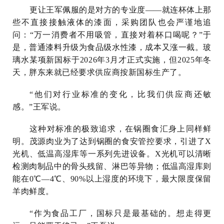
更让王军佩服的是
对方的专业度——就连杯体上那
些不直接接触液体的漆面，采购团队也会严谨地追
问：“万一消费者不用吸管，直接对着杯口喝呢？”于
是，普通漆料升级为食品级水性漆，成本又涨一截。玻
璃水某项新国标于2026年3月才正式实施，但2025年冬
天，胖东来就已经要求供应商按新国标生产了。
“他们对行业标准的变化，比我们供应商还敏
感。”王军说。
这种对标准的极致追求，在锅圈食汇身上同样鲜
明。茂源肉业为了达到锅圈的食安管控要求，引进了X
光机、低温高湿库等一系列先进设备。X光机可以清晰
检测肉制品中的骨头残留、淋巴等异物；低温高湿库则
能在0℃—4℃、90%以上湿度的环境下，最大限度保留
羊肉鲜度。
“作为食品工厂，国标只是最基础的。想走得更