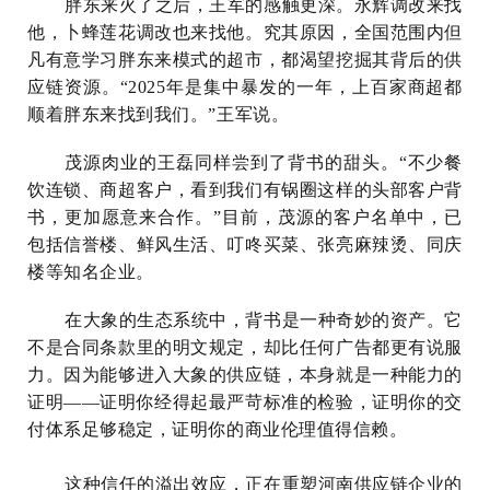
胖东来火了之后，王军的感触更深。永辉调改来找
他，卜蜂莲花调改也来找他。究其原因，全国范围内但
凡有意学习胖东来模式的超市，都渴望挖掘其背后的供
应链资源。“2025年是集中暴发的一年，上百家商超都
顺着胖东来找到我们。”王军说。
茂源肉业的王磊同样尝到了背书的甜头。“不少餐
饮连锁、商超客户，看到我们有锅圈这样的头部客户背
书，更加愿意来合作。”目前，茂源的客户名单中，已
包括信誉楼、鲜风生活、叮咚买菜、张亮麻辣烫、同庆
楼等知名企业。
在大象的生态系统中，背书是一种奇妙的资产。它
不是合同条款里的明文规定，却比任何广告都更有说服
力。因为能够进入大象的供应链，本身就是一种能力的
证明——证明你经得起最严苛标准的检验，证明你的交
付体系足够稳定，证明你的商业伦理值得信赖。
这种信任的溢出效应，正在重塑河南供应链企业的