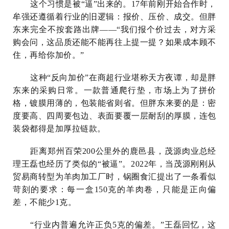
这个习惯是被“逼”出来的。17年前刚开始合作时，
牟强还遵循着行业的旧逻辑：报价、压价、成交。但胖
东来完全不按套路出牌——“我们报个价过去，对方采
购会问，这品质还能不能再往上提一提？如果成本顾不
住，再给你加价。”
这种“反向加价”在商超行业堪称天方夜谭，却是胖
东来的采购日常。一款普通爬行垫，市场上为了拼价
格，镀膜用薄的，包装能省则省。但胖东来要的是：密
度要高、四周要包边、表面要覆一层耐刮的厚膜，连包
装袋都得是加厚拉链款。
距离郑州百荣200公里外的鹿邑县，茂源肉业总经
理王磊也经历了类似的“被逼”。2022年，当茂源刚刚从
贸易商转型为羊肉加工厂时，锅圈食汇提出了一条看似
苛刻的要求：每一盒150克的羊肉卷，只能是正向偏
差，不能少1克。
“行业内普遍允许正负5克的偏差。”王磊回忆，这