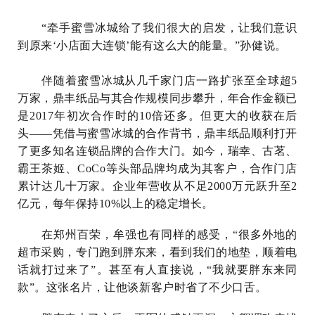
“牵手蜜雪冰城给了我们很大的启发，让我们意识
到原来‘小店面大连锁’能有这么大的能量。”孙健说。
伴随着蜜雪冰城从几千家门店一路扩张至全球超5
万家，鼎丰纸品与其合作规模同步攀升，年合作金额已
是2017年初次合作时的10倍还多。但更大的收获在后
头——凭借与蜜雪冰城的合作背书，鼎丰纸品顺利打开
了更多知名连锁品牌的合作大门。如今，瑞幸、古茗、
霸王茶姬、CoCo等头部品牌均成为其客户，合作门店
累计达几十万家。企业年营收从不足2000万元跃升至2
亿元，每年保持10%以上的稳定增长。
在郑州百荣，牟强也有同样的感受，“很多外地的
超市采购，专门跑到胖东来，看到我们的地垫，顺着电
话就打过来了”。甚至有人直接说，“我就要胖东来同
款”。这张名片，让他谈新客户时省了不少口舌。