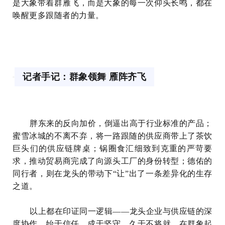
是大象带着群雁飞，而是大象的每一次仰头长鸣，都在
唤醒更多跟随者的力量。
记者手记：群象领舞 雁阵齐飞
胖东来的反向加价，倒逼出高于行业标准的产品；
蜜雪冰城的不离不弃，将一路跟随的供应商带上了茶饮
巨头们的供应链牌桌；锅圈食汇细致到克重的严苛要
求，推动贸易商完成了向源头工厂的身份转型；德佑的
同行者，则在龙头的带动下“让”出了一条差异化的生存
之道。
以上都在印证
同一逻辑——龙头企业与供应链的深
度协作，始于信任，成于坚守，久于不将就。在群象起